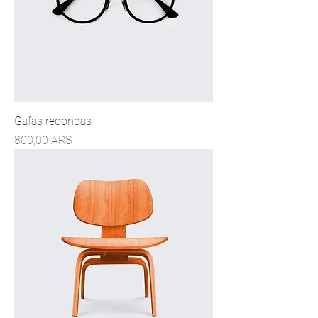
Gafas redondas
Precio
800,00 ARS