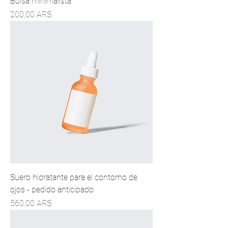
Bolsa minimalista
Precio
200,00 ARS
Suero hidratante para el contorno de
ojos - pedido anticipado
Precio
560,00 ARS