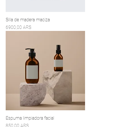
Silla de madera maciza
Precio
6900,00 ARS
Espuma limpiadora facial
Precio
850,00 ARS