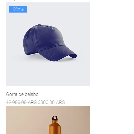
Oferta
Gorra de béisbol
Precio
Precio de oferta
12.900,00 ARS
6800,00 ARS